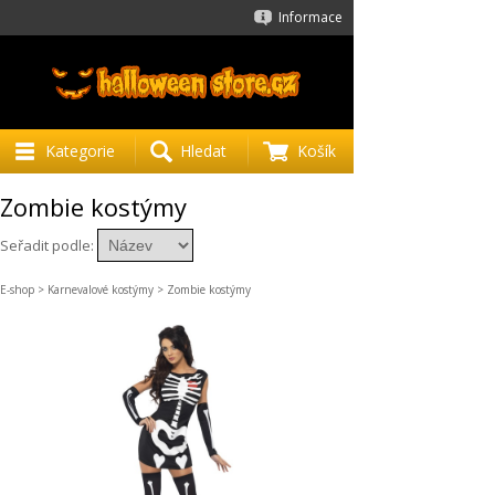
Informace
Kategorie
Hledat
Košík
Zombie kostýmy
Seřadit podle:
E-shop
>
Karnevalové kostýmy
> Zombie kostýmy