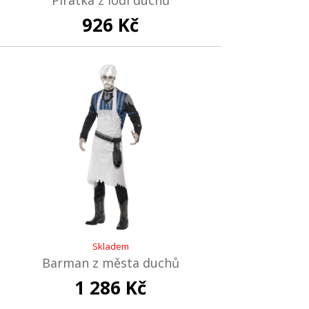
Pirátka z lodi duchů
926 Kč
Skladem
Barman z města duchů
1 286 Kč