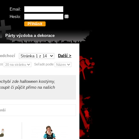
Email:
Heslo:
?
Párty výzdoba a dekorace
ředchozí
Další >
zit
Seřadit podle
Nechybí zde halloween kostýmy,
oupit či půjčit přímo na našich
enší