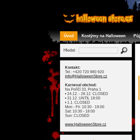
Úvod
Kostýmy na Halloween
Pů
Kontakt
Hledat:
Kontakt:
Tel.: +420 720 980 920
info
@HalloweenStore
.cz
Karneval obchod:
Na Poříčí 33, Praha 1
• 24.12. - 26.12. CLOSED
• 31.12. UNTIL 18:00
• 1.1. CLOSED
Mon - Fri: 10:30 - 19:00
Sat: 10:30 - 18:00
Sun: CLOSED
www.HalloweenStore.cz