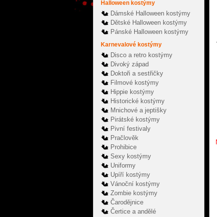
Halloween kostýmy
Dámské Halloween kostýmy
Dětské Halloween kostýmy
Pánské Halloween kostýmy
Karnevalové kostýmy
Disco a retro kostýmy
Divoký západ
Doktoři a sestřičky
Filmové kostýmy
Hippie kostýmy
Historické kostýmy
Mnichové a jeptišky
Pirátské kostýmy
Pivní festivaly
Pračlověk
Prohibice
Sexy kostýmy
Uniformy
Upíří kostýmy
Vánoční kostýmy
Zombie kostýmy
Čarodějnice
Čertice a andělé