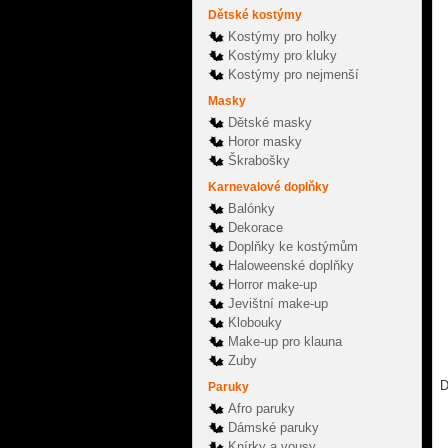
Dětské kostýmy
Kostýmy pro holky
Kostýmy pro kluky
Kostýmy pro nejmenší
Masky
Dětské masky
Horor masky
Škrabošky
Karnevalové doplňky
Balónky
Dekorace
Doplňky ke kostýmům
Haloweenské doplňky
Horror make-up
Jevištní make-up
Klobouky
Make-up pro klauna
Zuby
D
Paruky
Afro paruky
Dámské paruky
Knírky a vousy