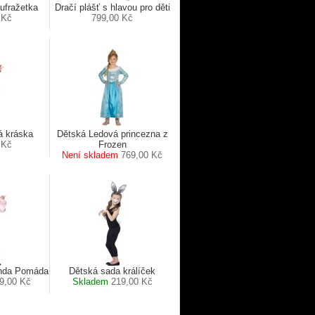
ufražetka
Dračí plášť s hlavou pro děti
 Kč
799,00 Kč
á kráska
Dětská Ledová princezna z
 Kč
Frozen
Není skladem
769,00 Kč
unda Pomáda
Dětská sada králíček
9,00 Kč
Skladem
219,00 Kč