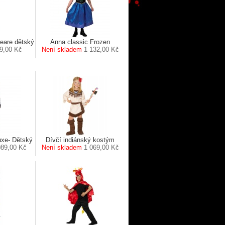
eare dětský
Anna classic Frozen
9,00 Kč
Není skladem
1 132,00 Kč
uxe- Dětský
Dívčí indiánský kostým
089,00 Kč
Není skladem
1 069,00 Kč