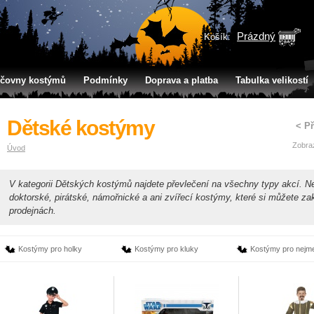
Prázdný
Košík:
jčovny kostýmů
Podmínky
Doprava a platba
Tabulka velikostí
Dětské kostýmy
< P
Zobra
Úvod
V kategorii Dětských kostýmů najdete převlečení na všechny typy akcí. 
doktorské, pirátské, námořnické a ani zvířecí kostýmy, které si můžete zak
prodejnách.
Kostýmy pro holky
Kostýmy pro kluky
Kostýmy pro nejm