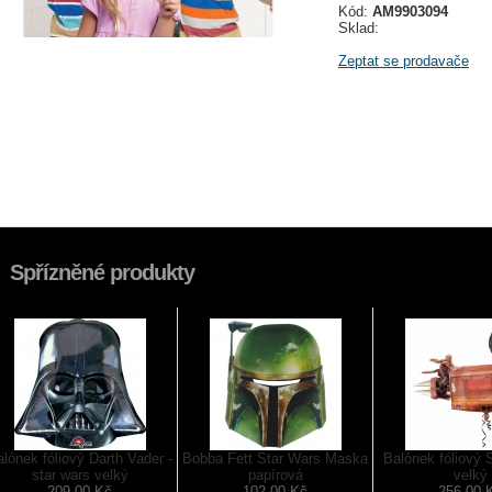
Kód:
AM9903094
Sklad:
Zeptat se prodavače
Spřízněné produkty
lónek fóliový Darth Vader -
Bobba Fett Star Wars Maska
Balónek fóliový 
star wars velký
papírová
velký
209,00 Kč
102,00 Kč
256,00 