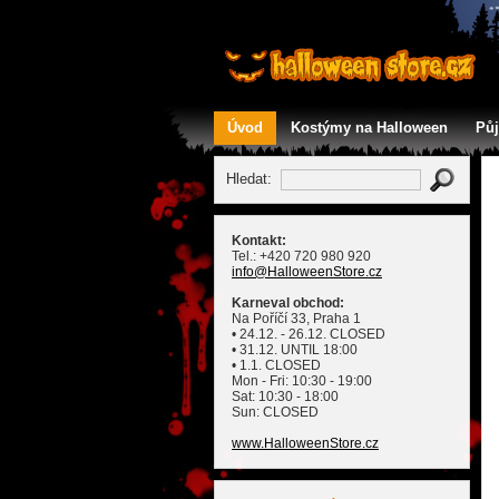
Úvod
Kostýmy na Halloween
Pů
Kontakt
Hledat:
Kontakt:
Tel.: +420 720 980 920
info
@HalloweenStore
.cz
Karneval obchod:
Na Poříčí 33, Praha 1
• 24.12. - 26.12. CLOSED
• 31.12. UNTIL 18:00
• 1.1. CLOSED
Mon - Fri: 10:30 - 19:00
Sat: 10:30 - 18:00
Sun: CLOSED
www.HalloweenStore.cz