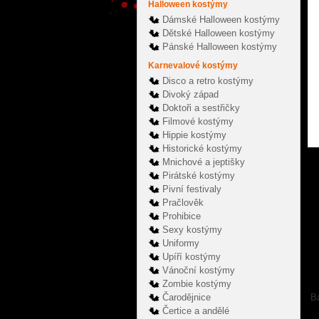
Halloween kostýmy
Dámské Halloween kostýmy
Dětské Halloween kostýmy
Pánské Halloween kostýmy
Karnevalové kostýmy
Disco a retro kostýmy
Divoký západ
Doktoři a sestřičky
Filmové kostýmy
Hippie kostýmy
Historické kostýmy
Mnichové a jeptišky
Pirátské kostýmy
Pivní festivaly
Pračlověk
Prohibice
Sexy kostýmy
Uniformy
Upíří kostýmy
Vánoční kostýmy
Zombie kostýmy
Čarodějnice
Ba
Čertice a andělé