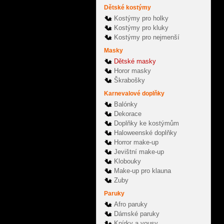
Dětské kostýmy
Kostýmy pro holky
Kostýmy pro kluky
Kostýmy pro nejmenší
Masky
Dětské masky
Horor masky
Škrabošky
Karnevalové doplňky
Balónky
Dekorace
Doplňky ke kostýmům
Haloweenské doplňky
Horror make-up
Jevištní make-up
Klobouky
Make-up pro klauna
Zuby
Paruky
Afro paruky
Dámské paruky
Knírky a vousy