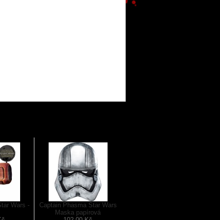
Star Wars -
Captain Phasma Star Wars
Maska papírová
Kč
102,00 Kč