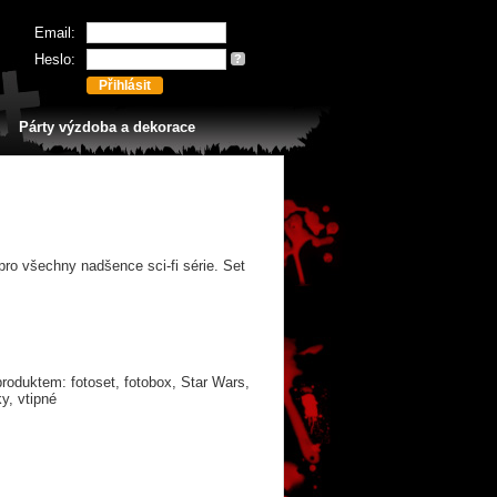
Email:
Heslo:
?
Párty výzdoba a dekorace
ro všechny nadšence sci-fi série. Set
roduktem: fotoset, fotobox, Star Wars,
ky, vtipné