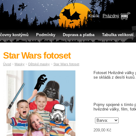
Prázdný
Košík:
jčovny kostýmů
Podmínky
Doprava a platba
Tabulka velikostí
Star Wars fotoset
Úvod
>
Masky
>
Dětské masky
>
Star Wars fotoset
Fotoset Hvězdné války p
se skládá z desíti kusů.
Pojmy spojené s tímto p
hvězdné války, film, fot
209,00 Kč