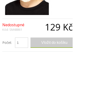
129 Kč
Nedostupné
Kód: SM48861
Počet:
Popis produktu
Děská zvířecí maska Liška, doplněk kostýmu na
karnevaly, zvířecí párty či besídky.
Pojmy spojené s tímto produktem: dětská maska,
zvířecí, zvíře, liška, doplněk kostýmu, karneval,
zvířecí párty, besídka
Copyright © 2026, Všechna práva vyhrazena