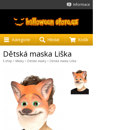
Informace
Kategorie
Hledat
Košík
Dětská maska Liška
E-shop
>
Masky
>
Dětské masky
> Dětská maska Liška