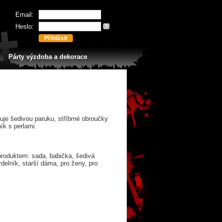
Email:
Heslo:
?
Párty výzdoba a dekorace
je šedivou paruku, stříbrné obroučky
ník s perlami.
produktem: sada, babička, šedivá
hrdelník, starší dáma, pro ženy, pro