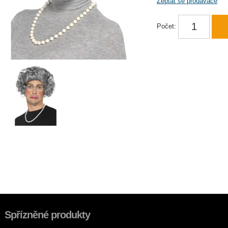
Zeptat se prodavače
Počet:
Spřízněné produkty