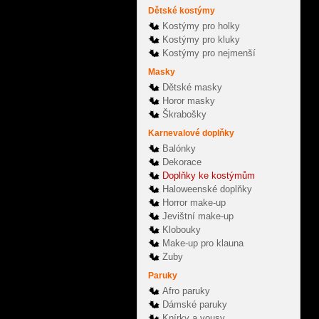
Dětské kostýmy
Kostýmy pro holky
Kostýmy pro kluky
Kostýmy pro nejmenší
Masky
Dětské masky
Horor masky
Škrabošky
Karnevalové doplňky
Balónky
Dekorace
Doplňky ke kostýmům
Haloweenské doplňky
Horror make-up
Jevištní make-up
Klobouky
Make-up pro klauna
Zuby
Paruky
Afro paruky
Dámské paruky
Knírky a vousy