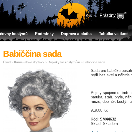
Prázdný
Košík:
jčovny kostýmů
Podmínky
Doprava a platba
Tabulka velikostí
Babiččina sada
Úvod
>
Karnevalové doplňky
>
Doplňky ke kostýmům
>
Babiččina sada
Sada pro babičku obsahu
brýlí bez skel a náhrdel
Pojmy spojené s tímto 
paruka, stáří, brýle, ná
muže, doplněk kostýmu
919,00 Kč
Kód:
SM44632
Sklad: Skladem