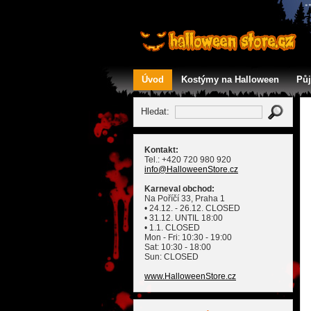
Úvod
Kostýmy na Halloween
Pů
Kontakt
Hledat:
Kontakt:
Tel.: +420 720 980 920
info
@HalloweenStore
.cz
Karneval obchod:
Na Poříčí 33, Praha 1
• 24.12. - 26.12. CLOSED
• 31.12. UNTIL 18:00
• 1.1. CLOSED
Mon - Fri: 10:30 - 19:00
Sat: 10:30 - 18:00
Sun: CLOSED
www.HalloweenStore.cz