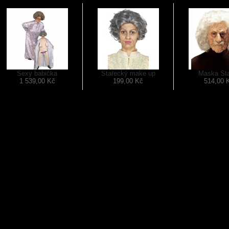
Sexy babička
Stařecký make up
Maska St
1 539,00 Kč
199,00 Kč
514,00 