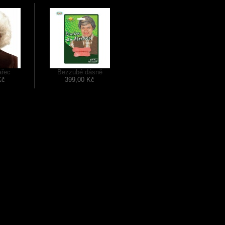
ařec
Bezzubé dásně
Kč
399,00 Kč