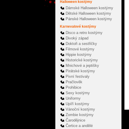
Halloween kostýmy
Dámské Halloween kostýmy
Dětské Halloween kostýmy
Pánské Halloween kostýmy
Karnevalové kostýmy
Disco a retro kostýmy
Divoký západ
Doktoři a sestřičky
Filmové kostýmy
Hippie kostýmy
Historické kostýmy
Mnichové a jeptišky
Pirátské kostýmy
Pivní festivaly
Pračlověk
Prohibice
Sexy kostýmy
Uniformy
Upíří kostýmy
Vánoční kostýmy
Zombie kostýmy
Čarodějnice
Čertice a andělé