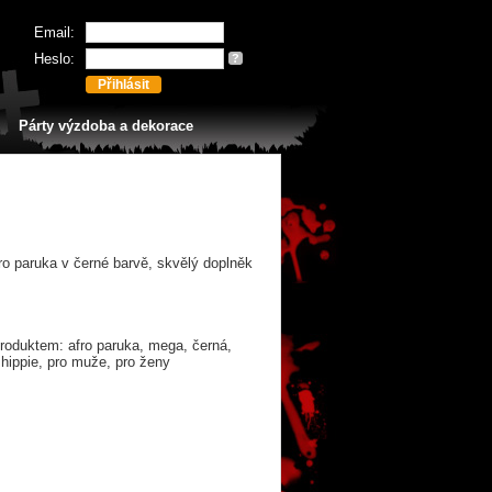
Email:
Heslo:
?
Párty výzdoba a dekorace
fro paruka v černé barvě, skvělý doplněk
roduktem: afro paruka, mega, černá,
 hippie, pro muže, pro ženy