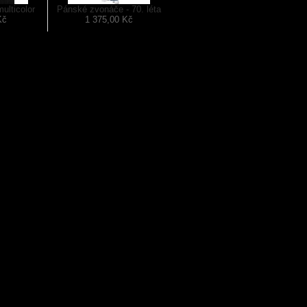
ulticolor
Pánské zvonáče - 70. léta
Kč
1 375,00 Kč