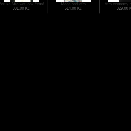
Paruka Afro wet look černá
Mega obří afro
Afro economy m
381,00 Kč
514,00 Kč
329,00 