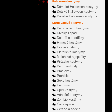
Halloween kostýmy
Dámské Halloween kostýmy
Dětské Halloween kostýmy
Pánské Halloween kostýmy
Karnevalové kostýmy
Disco a retro kostýmy
Divoký západ
Doktoři a sestřičky
Filmové kostýmy
Hippie kostýmy
Historické kostýmy
Mnichové a jeptišky
Pirátské kostýmy
Pivní festivaly
Pračlověk
Prohibice
Sexy kostýmy
Uniformy
Upíří kostýmy
Vánoční kostýmy
Zombie kostýmy
Čarodějnice
Čertice a andělé