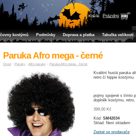
Prázdný
Košík:
jčovny kostýmů
Podmínky
Doprava a platba
Tabulka velikostí
Paruka Afro mega - černé
Úvod
>
Paruky
>
Afro paruky
>
Paruka Afro mega - černé
Kvalitní hustá paruka a
retro či hippie kostýmu.
pojmy spojené s tímto p
doplněk kostýmu, retro,
399,00 Kč
Kód:
SM42034
Sklad: Není skladem
Zeptat se prodavače