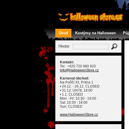
Úvod
Kostýmy na Halloween
Pů
Kontakt
Hledat:
Kontakt:
Tel.: +420 720 980 920
info
@HalloweenStore
.cz
Karneval obchod:
Na Poříčí 33, Praha 1
• 24.12. - 26.12. CLOSED
• 31.12. UNTIL 18:00
• 1.1. CLOSED
Mon - Fri: 10:30 - 19:00
Sat: 10:30 - 18:00
Sun: CLOSED
www.HalloweenStore.cz