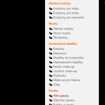
Dětské kostýmy
Kostýmy pro holky
Kostýmy pro kluky
Kostýmy pro nejmenší
Masky
Dětské masky
Horor masky
Škrabošky
Karnevalové doplňky
Balónky
Dekorace
Doplňky ke kostýmům
Haloweenské doplňky
Horror make-up
Jevištní make-up
Klobouky
Make-up pro klauna
Zuby
Paruky
Afro paruky
Dámské paruky
Knírky a vousy